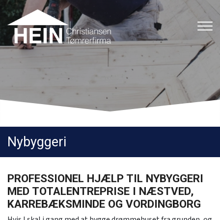
Gå
til
hovedindhold
Nybyggeri
PROFESSIONEL HJÆLP TIL NYBYGGERI
MED TOTALENTREPRISE I NÆSTVED,
KARREBÆKSMINDE OG VORDINGBORG
Hvis I skal i gang med at bygge drømmehuset fra grunden, og