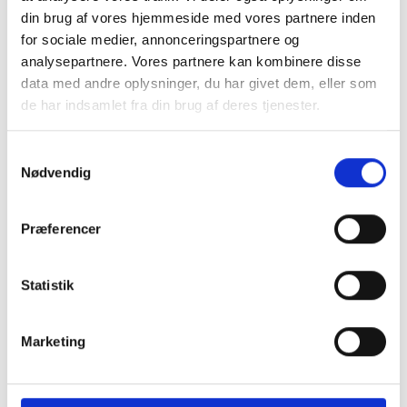
give yderligere information om vores tjenester. Vi ser frem til
din brug af vores hjemmeside med vores partnere inden
at hjælpe jer med at bygge jeres drømmehjem!
for sociale medier, annonceringspartnere og
analysepartnere. Vores partnere kan kombinere disse
Du kan ringe til os på telefon
22 44 30 50
eller send os en mail
data med andre oplysninger, du har givet dem, eller som
til
hein.christiansen@gmail.com
.
de har indsamlet fra din brug af deres tjenester.
I kan også hurtig og nemt udfylde vores kontaktformular, så
vender vi hurtigt.
Samtykkevalg
Nødvendig
Kontakt os i dag
Ring til os
Præferencer
FORTÆL OS LIDT OM JERES PROJEKT
Statistik
Marketing