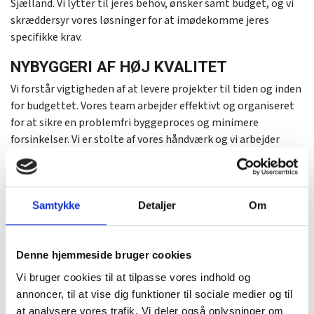
Sjælland. Vi lytter til jeres behov, ønsker samt budget, og vi
skræddersyr vores løsninger for at imødekomme jeres
specifikke krav.
NYBYGGERI AF HØJ KVALITET
Vi forstår vigtigheden af at levere projekter til tiden og inden
for budgettet. Vores team arbejder effektivt og organiseret
for at sikre en problemfri byggeproces og minimere
forsinkelser. Vi er stolte af vores håndværk og vi arbejder
derfor kun med de bedste materialer og anvender de nyeste
teknikker for at sikre, at jeres nybyggeri bliver udført med
højeste kvalitet og omhu.
Samtykke
Detaljer
Om
KONTAKT OS FOR MERE INFORMATION
OM NYBYGGERI
Denne hjemmeside bruger cookies
Kontakt os i dag for en uforpligtende samtale og lad os
starte rejsen mod jeres nye hjem sammen. Vi giver gerne med
Vi bruger cookies til at tilpasse vores indhold og
et uforpligtende tilbud jeres nybyggeri projekt. Skulle I have
annoncer, til at vise dig funktioner til sociale medier og til
spørgsmål, er vores medarbejdere klar til at besvare dem og
at analysere vores trafik. Vi deler også oplysninger om