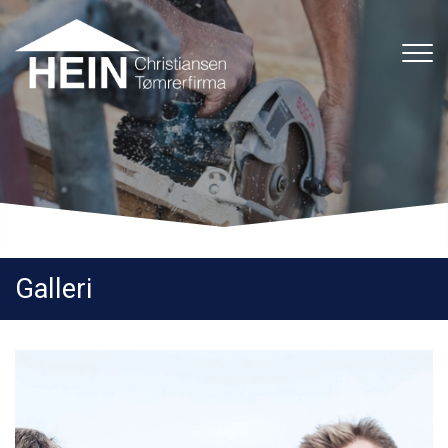
Gå
til
hovedindhold
Galleri