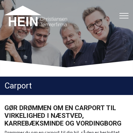
Gå
til
hovedindhold
Carport
GØR DRØMMEN OM EN CARPORT TIL
VIRKELIGHED I NÆSTVED,
KARREBÆKSMINDE OG VORDINGBORG
Drømmer du om en carport til din bil, så den er beskyttet