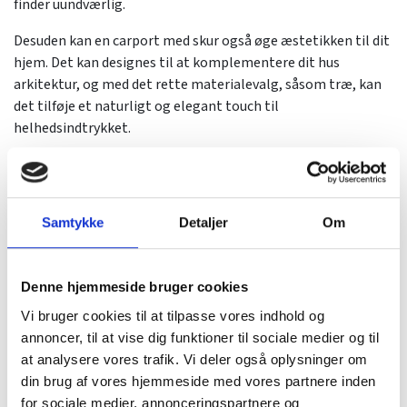
finder uundværlig.
Desuden kan en carport med skur også øge æstetikken til dit
hjem. Det kan designes til at komplementere dit hus
arkitektur, og med det rette materialevalg, såsom træ, kan
det tilføje et naturligt og elegant touch til
helhedsindtrykket.
STOR EKSPERTISE INDENFOR
CARPORTE
Med over 35 års erfaring i branchen er HEIN Christiansen
Samtykke
Detaljer
Om
Tømrerfirma et navn, du kan stole på, når det kommer til
bygning og opførelse af carporte. Vi er kendt for vores
professionalisme, høje kvalitet af arbejde og for vores evne
Denne hjemmeside bruger cookies
til altid at efterlade vores kunder tilfredse. Du skal vælge os,
Vi bruger cookies til at tilpasse vores indhold og
fordi vi ikke kun leverer et produkt - vi leverer en løsning, der
annoncer, til at vise dig funktioner til sociale medier og til
er skræddersyet til dine behov.
at analysere vores trafik. Vi deler også oplysninger om
din brug af vores hjemmeside med vores partnere inden
Hvis vi skal udføre kvalitetshåndværk for dig i Næstved,
for sociale medier, annonceringspartnere og